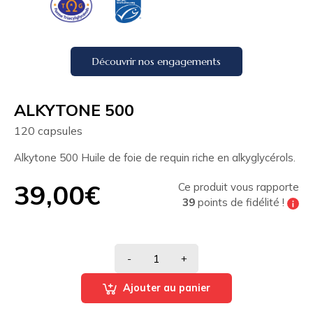
Découvrir nos engagements
ALKYTONE 500
120 capsules
Alkytone 500 Huile de foie de requin riche en alkyglycérols.
39,00€
Ce produit vous rapporte
39
points de fidélité !
Tous les 200 points de fidélité vous pouvez
bénéficier de
10% de réduction
sur votre
prochaine commande
-
+
Ajouter au panier