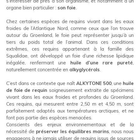
s’intéresser de près à son organisme, et notamment à un
organe bien particulier :
son foie
.
Chez certaines espèces de requins vivant dans les eaux
froides de l’Atlantique Nord, comme ceux que l’on trouve
autour du Groenland, le foie peut représenter jusqu’à un
tiers du poids total de l’animal. Dans ces conditions
extrêmes, ces requins appartenant à la famille des
Squalidae, ont développé un foie d’une richesse lipidique
inégalée, renfermant une
huile d’une rare pureté
,
naturellement concentrée en
alkyglycérols
.
C’est dans ce contexte que naît
ALKYTONE 500
, une
huile
de foie de requin
soigneusement extraite de spécimens
vivant dans les eaux froides et profondes du Groenland.
Ces requins, qui mesurent entre 2,50 m et 4,50 m, sont
parfaitement adaptés aux températures arctiques, et ne
font pas partie des espèces menacées.
Conscients des enjeux environnementaux et de la
nécessité de
préserver les équilibres marins
, nous nous
engageons à ne jamais utiliser de requins issus de sources