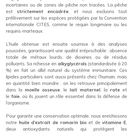
incertaines ou de zones de pêche non tracées. La pêche
est
strictement encadrée
, et nous excluons tout
prélèvement sur les espèces protégées par la Convention
internationale CITES, comme le requin longimane ou les
requins-marteaux.
L’huile obtenue est ensuite soumise à des analyses
poussées, garantissant une qualité irréprochable : absence
totale de métaux lourds, de dioxines ou de résidus
polluants. Sa richesse en
alkyglycérols
(standardisée à 20
%) en fait un allié naturel du système immunitaire. Ces
lipides particuliers sont aussi présents chez l’humain, mais
en quantité bien moindre : on les retrouve principalement
dans la
moelle osseuse
, le
lait maternel
, la
rate
et
le
foie
, où ils jouent un rôle essentiel dans la défense de
l’organisme.
Pour garantir une conservation optimale, nous enrichissons
notre
huile d’extrait de romarin bio
et de
vitamine E
,
deux antioxydants naturels qui protègent les