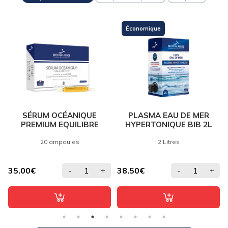
Économique
SÉRUM OCÉANIQUE
PLASMA EAU DE MER
PREMIUM EQUILIBRE
HYPERTONIQUE BIB 2L
20 ampoules
2 Litres
35.00€
38.50€
-
+
-
+