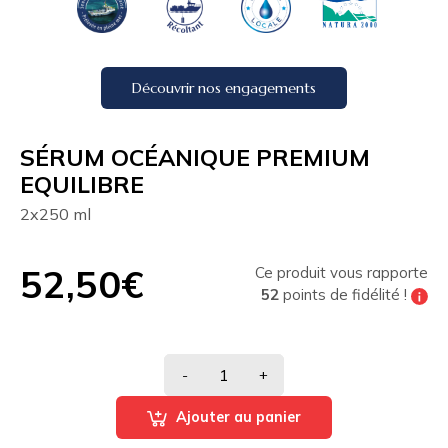
Découvrir nos engagements
SÉRUM OCÉANIQUE PREMIUM
EQUILIBRE
2x250 ml
52,50€
Ce produit vous rapporte
52
points de fidélité !
Tous les 200 points de fidélité vous pouvez
bénéficier de
10% de réduction
sur votre
prochaine commande
-
+
Ajouter au panier