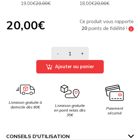
19,00€
20,00€
18,00€
20,00€
20,00€
Ce produit vous rapporte
20
points de fidélité !
Tous les 200 points de fidélité vous pouvez
bénéficier de
10% de réduction
sur votre
prochaine commande
-
+
Ajouter au panier
Livraison gratuite à
Livraison gratuite
domicile dès 80€
Paiement
en point relais dès
sécurisé
35€
CONSEILS D'UTILISATION