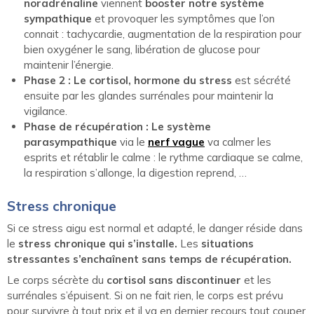
noradrénaline
viennent
booster notre système
sympathique
et provoquer les symptômes que l’on
connait : tachycardie, augmentation de la respiration pour
bien oxygéner le sang, libération de glucose pour
maintenir l’énergie.
Phase 2 : Le cortisol, hormone du stress
est sécrété
ensuite par les glandes surrénales pour maintenir la
vigilance.
Phase de récupération : Le système
parasympathique
via le
nerf vague
va calmer les
esprits et rétablir le calme : le rythme cardiaque se calme,
la respiration s’allonge, la digestion reprend, …
Stress chronique
Si ce stress aigu est normal et adapté, le danger réside dans
le
stress chronique qui s’installe.
Les
situations
stressantes s’enchaînent sans temps de récupération.
Le corps sécrète du
cortisol sans discontinuer
et les
surrénales s’épuisent. Si on ne fait rien, le corps est prévu
pour survivre à tout prix et il va en dernier recours tout couper