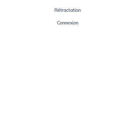
Rétractation
Ce site utilise des cookies et vous donne le contrôle sur
ceux que vous souhaitez activer
Connexion
Tout accepter
Tout refuser
Personnaliser