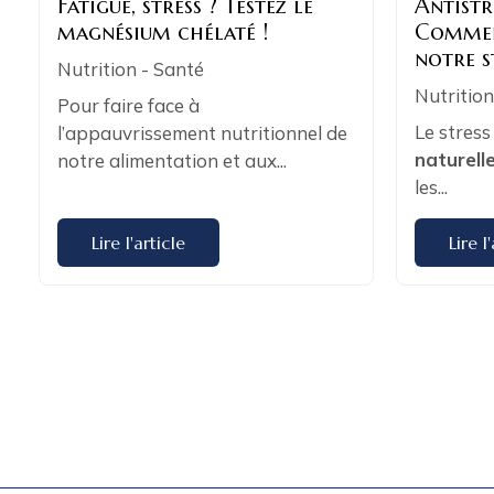
Fatigue, stress ? Testez le
Antistr
magnésium chélaté !
Commen
notre s
Nutrition - Santé
Nutrition
Pour faire face à
Le stress
l’appauvrissement nutritionnel de
naturell
notre alimentation et aux...
les...
Lire l'article
Lire l