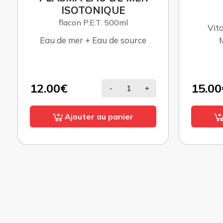
60 comprimés
Vitamine D3 végétale et
Eau d
Magnésium Marin.
15.00€
19.00
-
+
Ajouter au panier