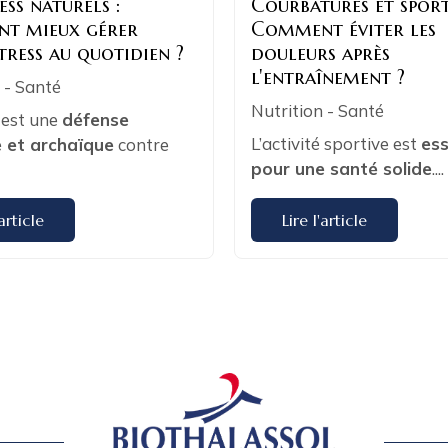
ess naturels :
Courbatures et sport
t mieux gérer
Comment éviter les
tress au quotidien ?
douleurs après
l'entraînement ?
 - Santé
Nutrition - Santé
 est une
défense
L’activité sportive est
ess
e et archaïque
contre
pour une santé solide
....
'article
Lire l'article