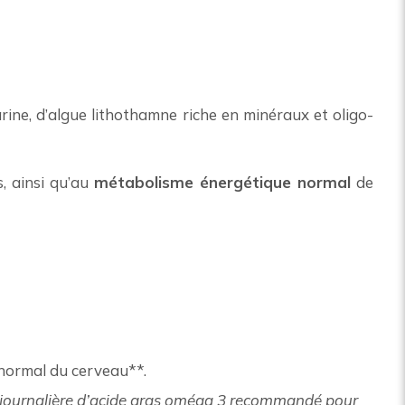
ine, d’algue lithothamne riche en minéraux et oligo-
, ainsi qu’au
métabolisme énergétique normal
de
 normal du cerveau**.
n journalière d’acide gras oméga 3 recommandé pour