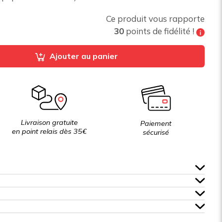
Ce produit vous rapporte
30
points de fidélité !
Tous les 200 points de fidélité vous pouvez
Ajouter au panier
bénéficier de
10% de réduction
sur votre
prochaine commande
Livraison gratuite
Paiement
en point relais dès 35€
sécurisé