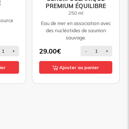
IBRE
40 gélules
Apport en probiotiques. Prise
ion avec
en compte de l'horloge
saumon
biologique de notre organisme.
19.00€
+
-
+
ier
Ajouter au panier