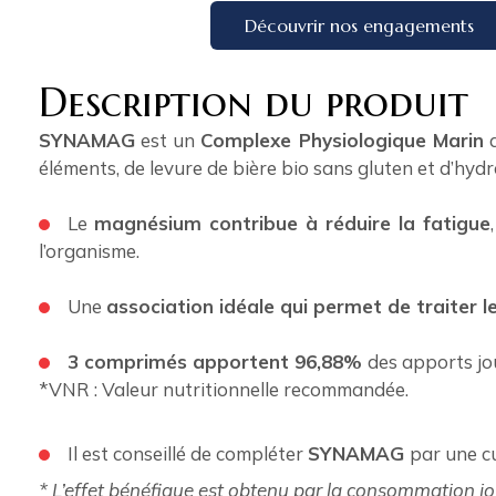
Découvrir nos engagements
Description du produit
SYNAMAG
est un
Complexe Physiologique Marin
a
éléments, de levure de bière bio sans gluten et d’hyd
Le
magnésium contribue à réduire la fatigue
l’organisme.
Une
association idéale qui permet de traiter 
3 comprimés apportent 96,88%
des apports j
*VNR : Valeur nutritionnelle recommandée.
Il est conseillé de compléter
SYNAMAG
par une c
* L’effet bénéfique est obtenu par la consommation 