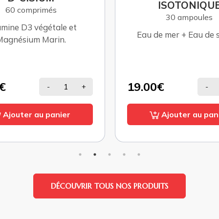
ISOTONIQUE
PREMIUM ÉQUIL
30 ampoules
250 ml
e mer + Eau de source
Eau de mer en associat
des nucléotides de 
sauvage.
€
29.00€
-
+
-
Ajouter au panier
Ajouter au pan
DÉCOUVRIR TOUS NOS PRODUITS