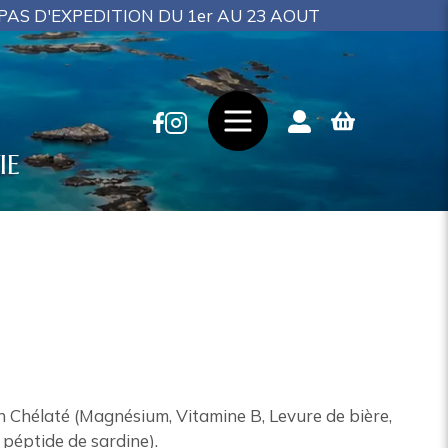
 DU 1er AU 23 AOUT
IE
Chélaté (Magnésium, Vitamine B, Levure de bière,
péptide de sardine).