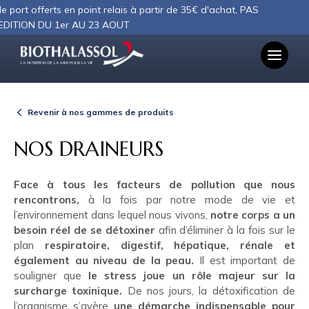
Panneau de gestion des cookies
ort offerts en point relais à partir de 35€ d'achat, PAS
TION DU 1er AU 23 AOUT
LA NUTRITION DE LA MER POUR LA VIE
Revenir à nos gammes de produits
NOS DRAINEURS
Face à tous les facteurs de pollution que nous
rencontrons,
à la fois par notre mode de vie et
l’environnement dans lequel nous vivons,
notre corps a un
besoin réel de se détoxiner
afin d’éliminer à la fois sur le
plan
respiratoire, digestif, hépatique, rénale et
également au niveau de la peau.
Il est important de
souligner que
le stress joue un rôle majeur sur la
surcharge toxinique.
De nos jours, la détoxification de
l’organisme s’avère
une démarche indispensable pour