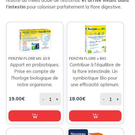
résiste au milieu acide de l’estomac
et arrive vivant dans
l’intestin
pour coloniser parfaitement la flore digestive.
FERZYM FLORE MS 10.9
FERZYM FLORE + BIO
Apport en probiotiques.
Contribue à l'équilibre de
Prise en compte de
la flore intestinale. Un
l'horloge biologique de
symbiotique Bio pour
notre organisme.
une efficacité optimum.
19.00€
18.00€
-
+
-
+
Nouveau