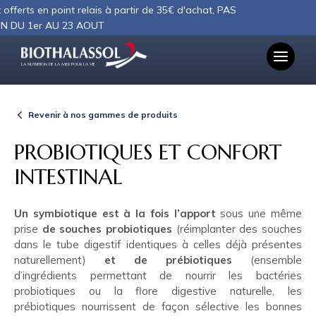
Panneau de gestion des cookies
fferts en point relais à partir de 35€ d'achat, PAS
 DU 1er AU 23 AOUT
LA NUTRITION DE LA MER POUR LA VIE
Revenir à nos gammes de produits
PROBIOTIQUES ET CONFORT
INTESTINAL
Un symbiotique est à la fois l’apport
sous une même
prise
de souches probiotiques
(réimplanter des souches
dans le tube digestif identiques à celles déjà présentes
naturellement)
et de prébiotiques
(ensemble
d’ingrédients permettant de nourrir les bactéries
probiotiques ou la flore digestive naturelle, les
prébiotiques nourrissent de façon sélective les bonnes