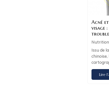
Acné et
visage :
trouble
Nutrition
Issu de l
chinoise,
cartograph
Lire l