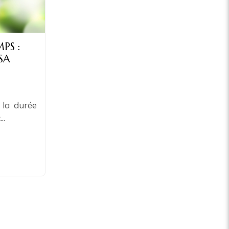
PS :
SA
 la durée
..