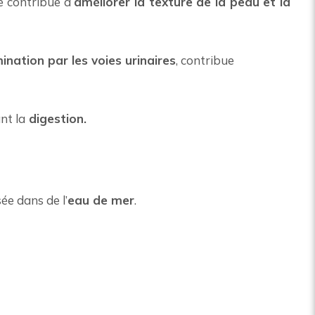
lle contribue à
améliorer la texture de la peau et la
mination par les voies urinaires
, contribue
nt la
digestion.
sée dans de l’
eau de mer
.