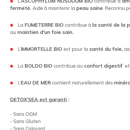
L’
ASCOPHYLUM NOSODUM BIO
contribue à
amé
fermeté.
Aide à maintenir la
peau saine
. Reconnu 
La
FUMETERRE BIO
contribue à
la santé de la 
au
maintien d'un foie sain.
L’
IMMORTELLE BIO
est pour la
santé du foie,
ai
La
BOLDO BIO
contribue au
confort digestif
et
L’
EAU DE MER
contient naturellement des
minéra
DETOX’SEA est garanti
:
- Sans OGM
- Sans Gluten
- Sans Colorant