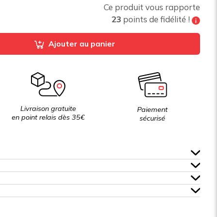
Ce produit vous rapporte
23
points de fidélité !
Tous les 200 points de fidélité vous pouvez
Ajouter au panier
bénéficier de
10% de réduction
sur votre
prochaine commande
Livraison gratuite
Paiement
en point relais dès 35€
sécurisé