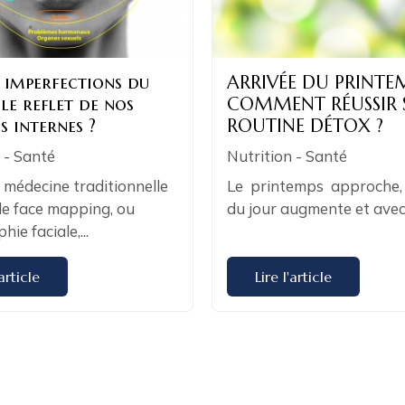
 imperfections du
ARRIVÉE DU PRINTEM
 le reflet de nos
COMMENT RÉUSSIR 
s internes ?
ROUTINE DÉTOX ?
 - Santé
Nutrition - Santé
a médecine traditionnelle
Le printemps approche,
 le face mapping, ou
du jour augmente et avec.
ie faciale,...
'article
Lire l'article