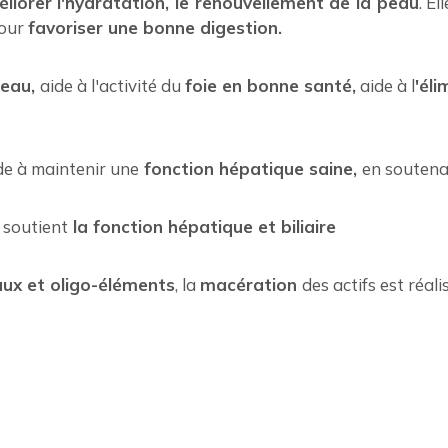
liorer l'hydratation, le renouvellement de la peau
. E
pour
favoriser une bonne digestion.
peau,
aide à l'activité du
foie en bonne santé,
aide à l
'éli
de à maintenir une
fonction hépatique saine,
en soutena
 soutient
la fonction hépatique et biliaire
ux et oligo-éléments
, la
macération
des actifs est réali