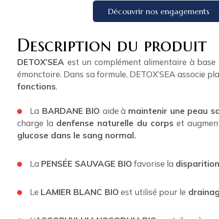
Découvrir nos engagements
Description du produit
DETOX’SEA
est un complément alimentaire à base d
émonctoire. Dans sa formule, DETOX’SEA associe plan
fonctions
.
La
BARDANE BIO
aide à
maintenir une peau sai
charge la
denfense naturelle du corps
et augmen
glucose dans le sang normal.
La
PENSÉE SAUVAGE BIO
favorise la
disparitio
Le
LAMIER BLANC BIO
est utilisé pour le
drainag