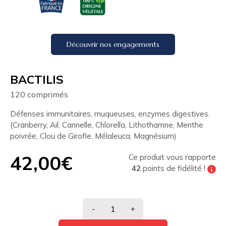
Découvrir nos engagements
BACTILIS
120 comprimés
Défenses immunitaires, muqueuses, enzymes digestives.
(Cranberry, Ail, Cannelle, Chlorella, Lithothamne, Menthe
poivrée, Clou de Girofle, Mélaleuca, Magnésium)
42,00€
Ce produit vous rapporte
42
points de fidélité !
Tous les 200 points de fidélité vous pouvez
bénéficier de
10% de réduction
sur votre
prochaine commande
-
+