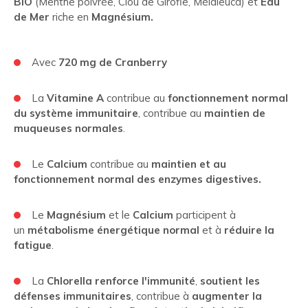
BIO
(Menthe poivrée, Clou de Girofle, Mélaleuca) et
Eau
de Mer
riche en
Magnésium.
Avec
720 mg de Cranberry
La
Vitamine A
contribue au
fonctionnement normal
du système immunitaire
, contribue au
maintien de
muqueuses normales
.
Le
Calcium
contribue au
maintien et au
fonctionnement normal des enzymes digestives.
Le
Magnésium
et le
Calcium
participent à
un
métabolisme énergétique normal
et à
réduire la
fatigue
.
La
Chlorella renforce l'immunité
,
soutient les
défenses immunitaires
, contribue à
augmenter la