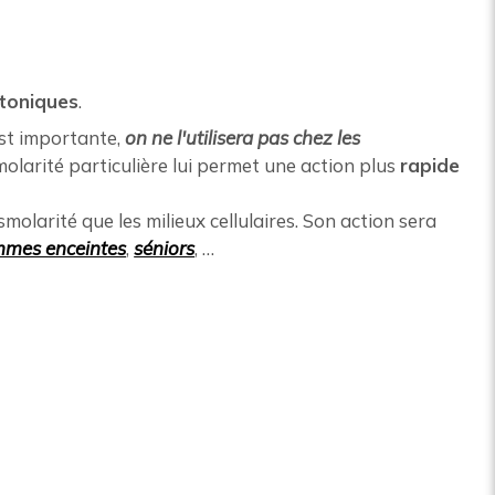
otoniques
.
est importante,
on ne l'utilisera pas chez les
olarité particulière lui permet une action plus
rapide
molarité que les milieux cellulaires. Son action sera
mmes enceintes
,
séniors
, …