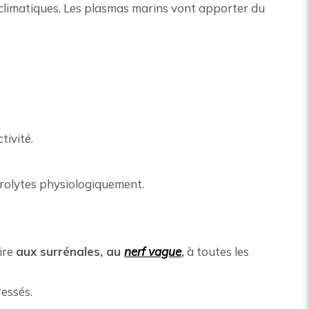
ns climatiques. Les plasmas marins vont apporter du
tivité.
ctrolytes physiologiquement.
ire
aux surrénales, au
nerf vague
,
à toutes les
essés.