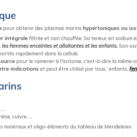
ique
e
pour obtenir des plasmas marins
hypertoniques ou is
r intégrale
filtrée et non chauffée. Sa teneur en sodium 
, les femmes enceintes et allaitantes et les enfants.
Son osm
portés rapidement dans la cellule.
source
pour le ramener à l'isotonie, c'est-à-dire la même os
tre-indications
et peut être utilisé par tous : enfants,
fe
arins
 …
nèse, cuivre, …
les minéraux et oligo-éléments du tableau de Mendeleïev.