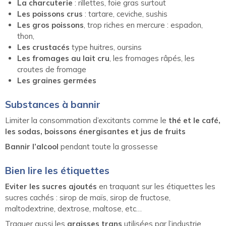
La charcuterie
: rillettes, foie gras surtout
Les poissons crus
: tartare, ceviche, sushis
Les gros poissons
, trop riches en mercure : espadon,
thon,
Les crustacés
type huitres, oursins
Les fromages au lait cru
, les fromages râpés, les
croutes de fromage
Les graines germées
Substances à bannir
Limiter la consommation d’excitants comme le
thé et le café,
les sodas, boissons énergisantes et jus de fruits
Bannir l’alcool
pendant toute la grossesse
Bien lire les étiquettes
Eviter les sucres ajoutés
en traquant sur les étiquettes les
sucres cachés : sirop de maïs, sirop de fructose,
maltodextrine, dextrose, maltose, etc…
Traquer aussi les
graisses trans
utilisées par l’industrie