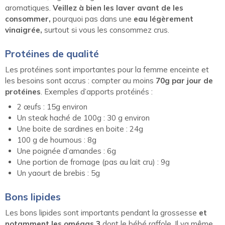
aromatiques.
Veillez à bien les laver avant de les
consommer,
pourquoi pas dans une
eau légèrement
vinaigrée,
surtout si vous les consommez crus.
Protéines de qualité
Les protéines sont importantes pour la femme enceinte et
les besoins sont accrus : compter au moins
70g par jour de
protéines
. Exemples d’apports protéinés :
2 œufs : 15g environ
Un steak haché de 100g : 30 g environ
Une boite de sardines en boite : 24g
100 g de houmous : 8g
Une poignée d’amandes : 6g
Une portion de fromage (pas au lait cru) : 9g
Un yaourt de brebis : 5g
Bons lipides
Les bons lipides sont importants pendant la grossesse
et
notamment les omégas 3
dont le bébé raffole. Il va même