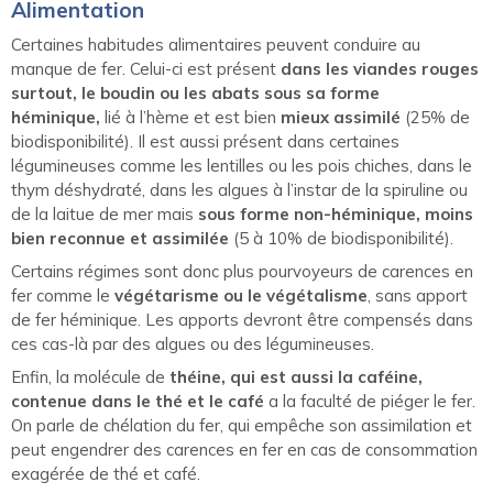
Alimentation
Certaines habitudes alimentaires peuvent conduire au
manque de fer. Celui-ci est présent
dans les viandes rouges
surtout, le boudin ou les abats sous sa forme
héminique,
lié à l’hème et est bien
mieux assimilé
(25% de
biodisponibilité). Il est aussi présent dans certaines
légumineuses comme les lentilles ou les pois chiches, dans le
thym déshydraté, dans les algues à l’instar de la spiruline ou
de la laitue de mer mais
sous forme non-héminique,
moins
bien reconnue et assimilée
(5 à 10% de biodisponibilité).
Certains régimes sont donc plus pourvoyeurs de carences en
fer comme le
végétarisme ou le végétalisme
, sans apport
de fer héminique. Les apports devront être compensés dans
ces cas-là par des algues ou des légumineuses.
Enfin, la molécule de
théine, qui est aussi la caféine,
contenue dans le thé et le café
a la faculté de piéger le fer.
On parle de chélation du fer, qui empêche son assimilation et
peut engendrer des carences en fer en cas de consommation
exagérée de thé et café.