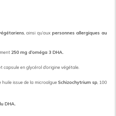
végétariens
, ainsi qu’aux
personnes allergiques au
ement
250 mg d’oméga 3 DHA.
et capsule en glycérol d’origine végétale.
e huile issue de la microalgue
Schizochytrium sp
, 100
 du DHA.