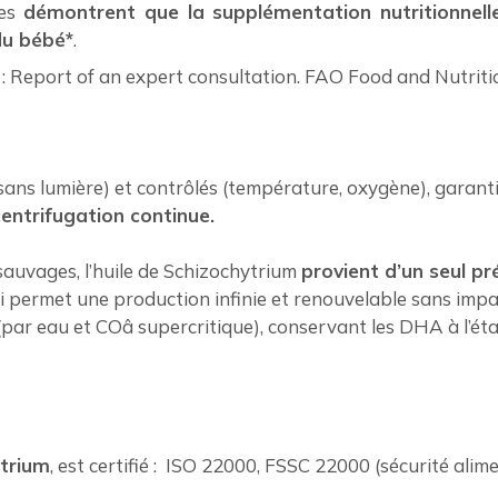
ées
démontrent que la supplémentation nutritionnell
du bébé*
.
: Report of an expert consultation. FAO Food and Nutriti
sans lumière) et contrôlés (température, oxygène), garant
entrifugation continue.
sauvages, l’huile de Schizochytrium
provient d’un seul pr
ui permet une production infinie et renouvelable sans impa
par eau et COâ supercritique), conservant les DHA à l’éta
trium
, est certifié : ISO 22000, FSSC 22000 (sécurité alime