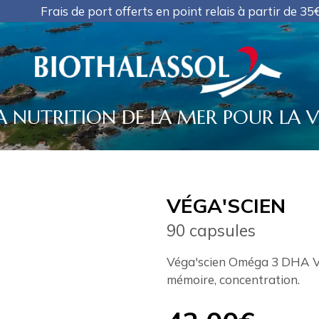
de port offerts en point relais à partir de 35€ d'achat
A NUTRITION DE LA MER POUR LA V
VÉGA'SCIEN
90 capsules
Véga'scien Oméga 3 DHA Vég
mémoire, concentration.