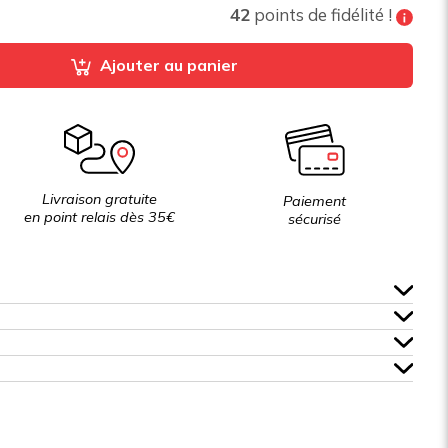
42
points de fidélité !
Tous les 200 points de fidélité vous pouvez
Ajouter au panier
bénéficier de
10% de réduction
sur votre
prochaine commande
Livraison gratuite
Paiement
en point relais dès 35€
sécurisé