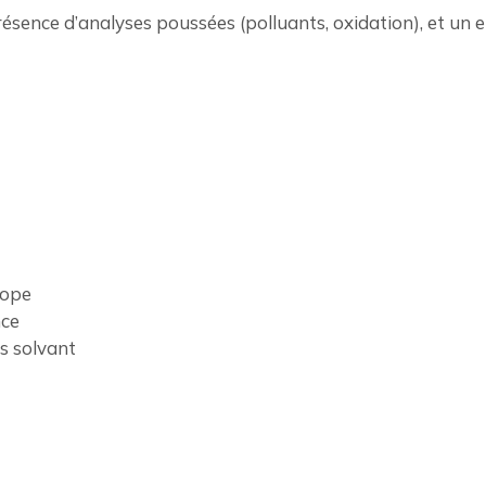
 présence d’analyses poussées (polluants, oxidation), et u
rope
nce
ns solvant