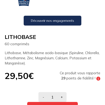
Découvrir nos engagements
LITHOBASE
60 comprimés
Lithobase, Métabolisme acido-basique (Spiruline, Chlorella,
Lithothamne, Zinc, Magnésium, Calcium, Potassium et
Manganèse).
29,50€
Ce produit vous rapporte
29
points de fidélité !
Tous les 200 points de fidélité vous pouvez
bénéficier de
10% de réduction
sur votre
prochaine commande
-
+