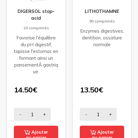
DIGERSOL stop-
LITHOTHAMNE
acid
90 comprimés
20 comprimés
Enzymes digestives,
Favorise l'équilibre
dentition, ossature
du pH digestif,
normale
tapisse l'estomac en
formant ainsi un
pansementÂ gastriq
ue.
14.50€
13.50€
-
+
-
+
Ajouter
Ajouter
au panier
au panier