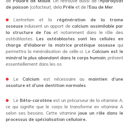
de
Poudre de Moule
. On retrouve aussi de l'
hydrolysat
de poisson
(cofacteur), de
la
Prêle
et de l'
Eau de Mer
.
L’entretien et la
régénération de la trame
osseuse
induisent un apport de
calcium assimilable par
la structure de l’os
et notamment dans le rôle des
ostéoblastes.
Les ostéoblastes sont les cellules en
charge d'élaborer la matrice protéique osseuse
qui
permettra la minéralisation de celle-ci. Le
Calcium est le
minéral le plus abondant dans le corps humain
, présent
essentiellement dans les os.
Le
Calcium
est nécessaire au
maintien d’une
ossature et d’une dentition normales
.
Le
Bêta-carotène
est un précurseur de la vitamine A,
ce qui signifie que le corps le transforme en vitamine A
selon ses besoins. Cette vitamine
joue un rôle dans le
processus de spécialisation cellulaire.