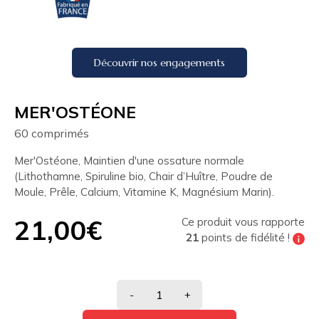
Découvrir nos engagements
MER'OSTÉONE
60 comprimés
Mer'Ostéone, Maintien d'une ossature normale
(Lithothamne, Spiruline bio, Chair d’Huître, Poudre de
Moule, Prêle, Calcium, Vitamine K, Magnésium Marin).
21,00€
Ce produit vous rapporte
21
points de fidélité !
Tous les 200 points de fidélité vous pouvez
bénéficier de
10% de réduction
sur votre
prochaine commande
-
+