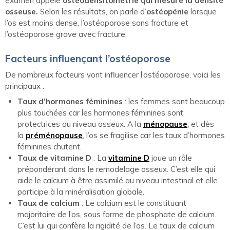
examen appelé
ostéodensitométrie qui mesure la densité
osseuse.
Selon les résultats, on parle d’
ostéopénie
lorsque
l’os est moins dense, l’ostéoporose sans fracture et
l’ostéoporose grave avec fracture.
Facteurs influençant l’ostéoporose
De nombreux facteurs vont influencer l’ostéoporose, voici les
principaux :
Taux d’hormones féminines
: les femmes sont beaucoup
plus touchées car les hormones féminines sont
protectrices au niveau osseux. A la
ménopause
,
et dès
la
préménopause
, l’os se fragilise car les taux d’hormones
féminines chutent.
Taux de vitamine D
: La
vitamine D
joue un rôle
prépondérant dans le remodelage osseux. C’est elle qui
aide le calcium à être assimilé au niveau intestinal et elle
participe à la minéralisation globale.
Taux de calcium
: Le calcium est le constituant
majoritaire de l’os, sous forme de phosphate de calcium.
C’est lui qui confère la rigidité de l’os. Le taux de calcium