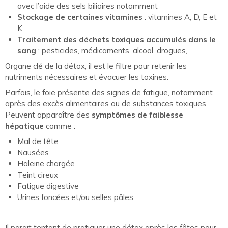
avec l’aide des sels biliaires notamment
Stockage de certaines vitamines
: vitamines A, D, E et
K
Traitement des déchets toxiques
accumulés dans le
sang
: pesticides, médicaments, alcool, drogues,…
Organe clé de la détox, il est le filtre pour retenir les
nutriments nécessaires et évacuer les toxines.
Parfois, le foie présente des signes de fatigue, notamment
après des excès alimentaires ou de substances toxiques.
Peuvent apparaître des
symptômes de faiblesse
hépatique
comme :
Mal de tête
Nausées
Haleine chargée
Teint cireux
Fatigue digestive
Urines foncées et/ou selles pâles
Il parait tentant de pratiquer une détox après les fêtes pour