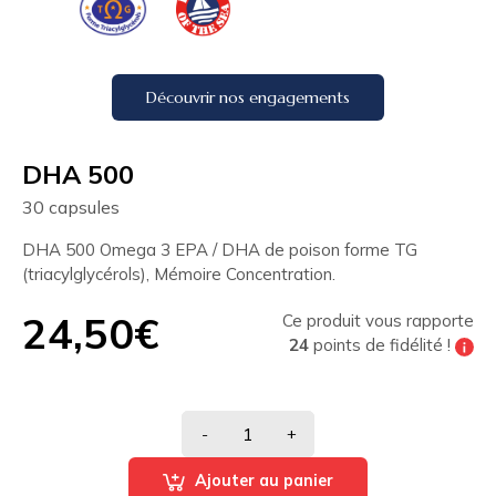
Découvrir nos engagements
DHA 500
30 capsules
DHA 500 Omega 3 EPA / DHA de poison forme TG
(triacylglycérols), Mémoire Concentration.
24,50€
Ce produit vous rapporte
24
points de fidélité !
Tous les 200 points de fidélité vous pouvez
bénéficier de
10% de réduction
sur votre
prochaine commande
-
+
Ajouter au panier