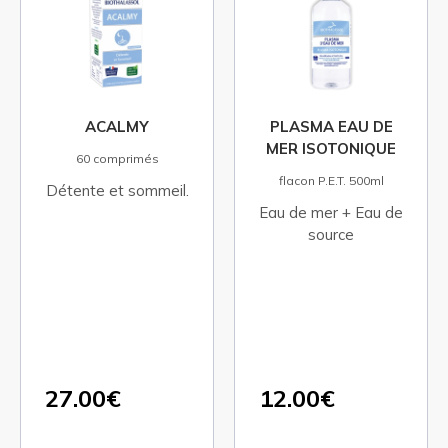
PLASMA EAU DE
RÉTINE PLUS
MER ISOTONIQUE
60 capsules
flacon P.E.T. 500ml
DHA, lutéine et zinc
Eau de mer + Eau de
pour la vision.
source
12.00€
27.50€