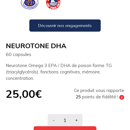
Découvrir nos engagements
NEUROTONE DHA
60 capsules
Neurotone Omega 3 EPA / DHA de poison forme TG
(triacylglycérols), fonctions cognitives, mémoire,
concentration.
25,00€
Ce produit vous rapporte
25
points de fidélité !
Tous les 200 points de fidélité vous pouvez
bénéficier de
10% de réduction
sur votre
prochaine commande
-
+