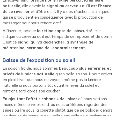
Effectivement,
lorsque notre rétine perçoit la lumière
naturelle
, elle envoie
le signal au cerveau qu’il est l’heure
de se réveiller
et d’être actif
.
Il y a des réactions chimiques
qui se produisent en conséquence avec la production de
messager pour nous rendre actif.
A l’inverse, lorsque
la rétine capte de l’obscurité,
elle
indique au cerveau qu’il est temps de se reposer et de dormir.
C’est ce
signal qui va déclencher la synthèse de
mélatonine, hormone de l’endormissement.
Baisse de l’exposition au soleil
En saison froide, nous sommes
beaucoup plus enfermés et
privés de lumière naturelle
qu’en belle saison. Il peut arriver
en plein hiver que nous ne voyons même pas la lumière
naturelle si nous partons tôt avant le lever du soleil et
rentrons tard après son coucher.
En ajoutant l’effet « cabane » de l’hiver
où nous sortons
moins même le week-end, où nous préférons regarder des
séries ou lire sous la couette plutôt que de se balader dehors,
les risques de manque de lumière naturelle se cumulent avec